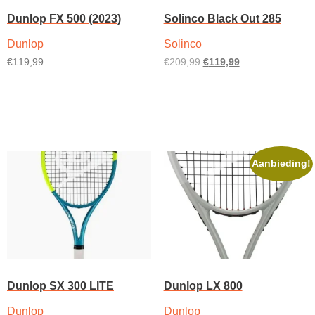
Dunlop FX 500 (2023)
Solinco Black Out 285
Dunlop
Solinco
Oorspronkelijke
Huidige
€
119,99
€
209,99
€
119,99
prijs
prijs
Dit
Dit
Opties selecteren
Opties selecteren
was:
is:
product
product
€209,99.
€119,99.
heeft
heeft
meerdere
meerdere
variaties.
variaties.
Aanbieding!
Deze
Deze
optie
optie
kan
kan
gekozen
gekozen
worden
worden
op
op
Dunlop SX 300 LITE
Dunlop LX 800
de
de
Dunlop
Dunlop