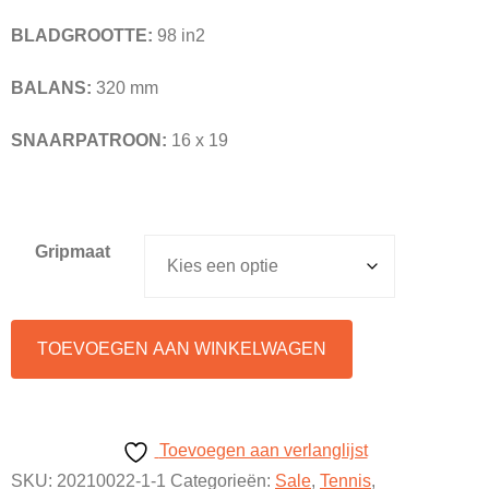
€259,99.
€99,99.
BLADGROOTTE:
98 in2
BALANS:
320 mm
SNAARPATROON:
16 x 19
Gripmaat
Tecnifibre
TOEVOEGEN AAN WINKELWAGEN
TF40
305
16x19
Toevoegen aan verlanglijst
aantal
SKU:
20210022-1-1
Categorieën:
Sale
,
Tennis
,