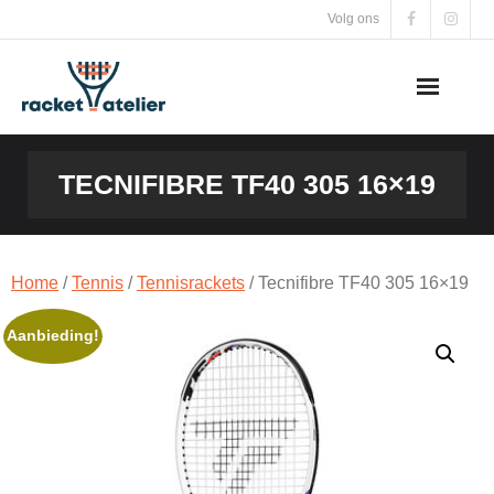
Skip
Volg ons
to
content
TECNIFIBRE TF40 305 16×19
Home
/
Tennis
/
Tennisrackets
/ Tecnifibre TF40 305 16×19
Aanbieding!