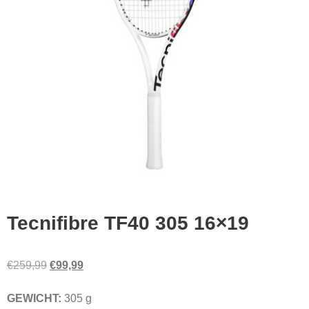
Tecnifibre TF40 305 16×19
Oorspronkelijke
Huidige
€
259,99
€
99,99
prijs
prijs
GEWICHT:
305 g
was:
is: