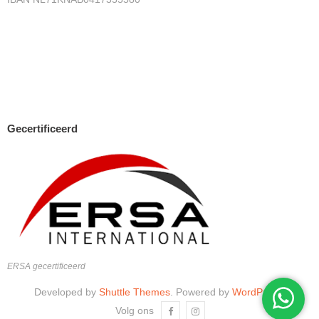
Gecertificeerd
ERSA gecertificeerd
Developed by
Shuttle Themes
. Powered by
WordPress
.
Volg ons