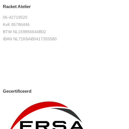
Racket Atelier
06-42719520
KvK 85786446
BTW NL159856644B02
IBAN NL71KNAB0417355580
Gecertificeerd