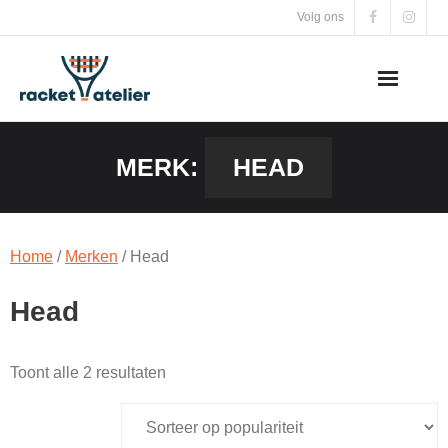
Skip
Volg ons
to
content
MERK:
HEAD
Home
/
Merken
/ Head
Head
Gesorteerd
Toont alle 2 resultaten
op
populariteit