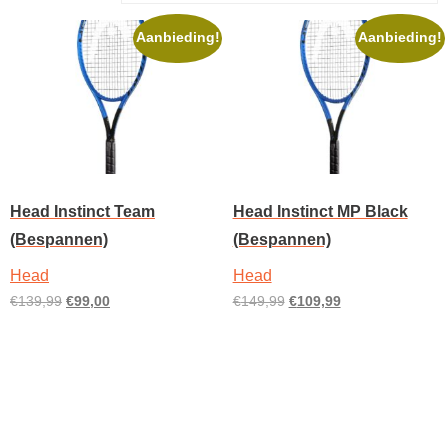
Aanbieding!
Aanbieding!
Head Instinct Team
Head Instinct MP Black
(Bespannen)
(Bespannen)
Head
Head
Oorspronkelijke
Huidige
Oorspronkelijke
Huidige
€
139,99
€
99,00
€
149,99
€
109,99
prijs
prijs
prijs
prijs
Dit
Dit
Opties selecteren
Opties selecteren
was:
is:
was:
is:
product
product
€139,99.
€99,00.
€149,99.
€109,99.
heeft
heeft
meerdere
meerdere
variaties.
variaties.