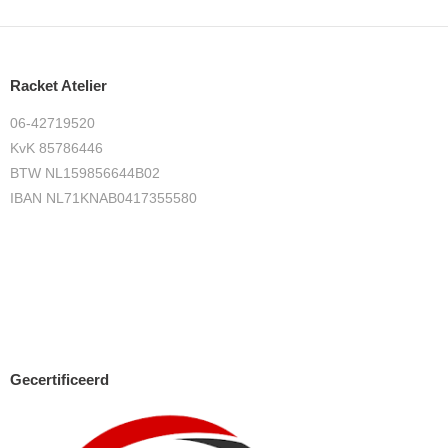
Deze
Deze
optie
optie
kan
kan
Racket Atelier
gekozen
gekozen
06-42719520
worden
worden
KvK 85786446
op
op
BTW NL159856644B02
de
de
IBAN NL71KNAB0417355580
productpagina
productpag
Gecertificeerd