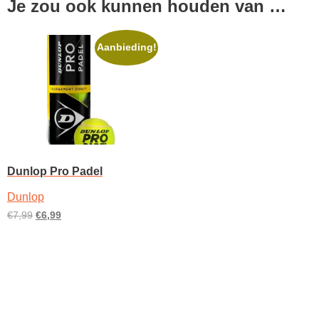
Je zou ook kunnen houden van …
Aanbieding!
Dunlop Pro Padel
Dunlop
Oorspronkelijke
Huidige
€
7,99
€
6,99
prijs
prijs
Toevoegen aan
was:
is:
winkelwagen
€7,99.
€6,99.