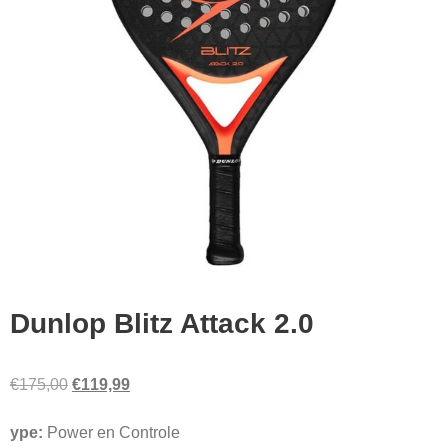
Dunlop Blitz Attack 2.0
Oorspronkelijke
Huidige
€
175,00
€
119,99
prijs
prijs
ype:
Power en Controle
was:
is: