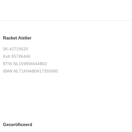
Racket Atelier
06-42719520
KvK 85786446
BTW NL159856644B02
IBAN NL71KNAB0417355580
Gecertificeerd