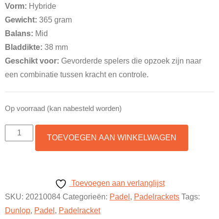
Vorm:
Hybride
€175,00.
€119,99.
Gewicht:
365 gram
Balans:
Mid
Bladdikte:
38 mm
Geschikt voor:
Gevorderde spelers die opzoek zijn naar
een combinatie tussen kracht en controle.
Op voorraad (kan nabesteld worden)
Dunlop
TOEVOEGEN AAN WINKELWAGEN
Blitz
Attack
2.0
Toevoegen aan verlanglijst
aantal
SKU:
20210084
Categorieën:
Padel
,
Padelrackets
Tags:
Dunlop
,
Padel
,
Padelracket