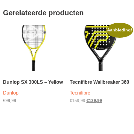
Gerelateerde producten
Aanbieding!
Dunlop SX 300LS – Yellow
Tecnifibre Wallbreaker 360
Dunlop
Tecnifibre
Oorspronkelijke
Huidige
€
99,99
€
159,99
€
139,99
prijs
prijs
Dit
Opties selecteren
Toevoegen aan
was:
is:
product
winkelwagen
€159,99.
€139,99.
heeft