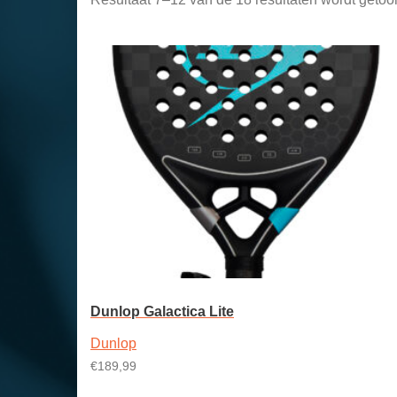
Dunlop Galactica Lite
Dunlop
€
189,99