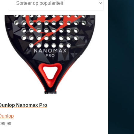
Dunlop Nanomax Pro
Dunlop
€
99,99