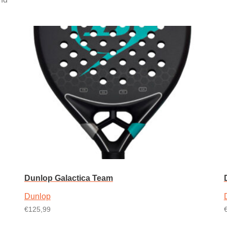
op
populariteit
Dunlop Galactica Team
Dunlop
€
125,99