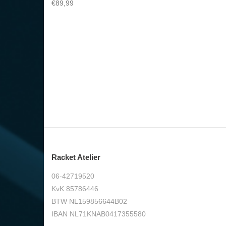
€
89,99
Toevoegen aan winkelwagen
Racket Atelier
06-42719520
KvK 85786446
BTW NL159856644B02
IBAN NL71KNAB0417355580